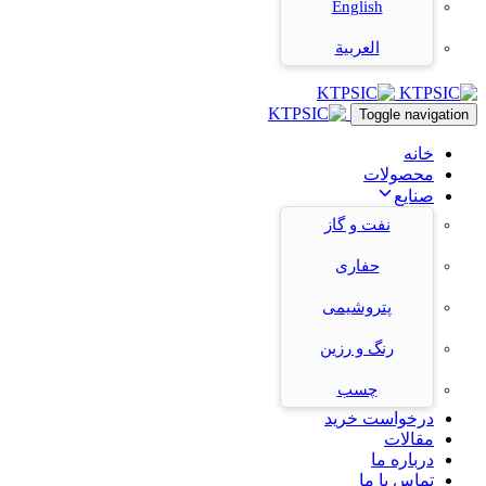
English
العربية
Toggle navigation
خانه
محصولات
صنایع
نفت و گاز
حفاری
پتروشیمی
رنگ و رزین
چسب
درخواست خرید
مقالات
درباره ما
تماس با ما