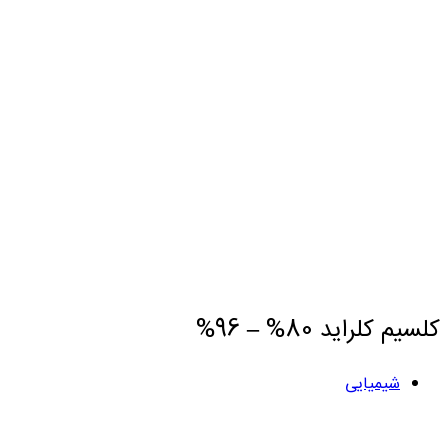
کلسیم کلراید 80% – 96%
شیمیایی