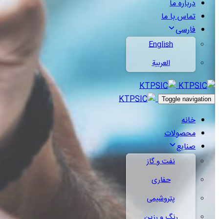
درباره ما
تماس با ما
فارسی
English
العربية
Toggle navigation
خانه
محصولات
صنایع
نفت و گاز
حفاری
پتروشیمی
رنگ و رزین