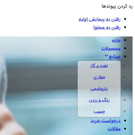
رد کردن پیوندها
رفتن به پیمایش اولیه
رفتن به محتوا
خانه
محصولات
صنایع
نفت و گاز
حفاری
پتروشیمی
رنگ و رزین
چسب
درخواست خرید
مقالات