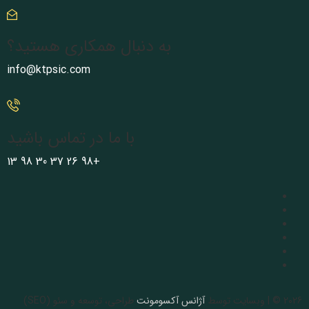
به دنبال همکاری هستید؟
info@ktpsic.com
با ما در تماس باشید
+98 26 37 30 98 13
2026 © | وبسایت توسط
آژانس آکسومونت
طراحی، توسعه و سئو (SEO)