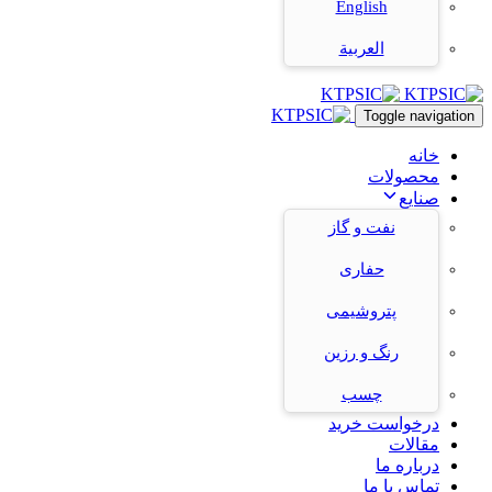
English
العربية
Toggle navigation
خانه
محصولات
صنایع
نفت و گاز
حفاری
پتروشیمی
رنگ و رزین
چسب
درخواست خرید
مقالات
درباره ما
تماس با ما