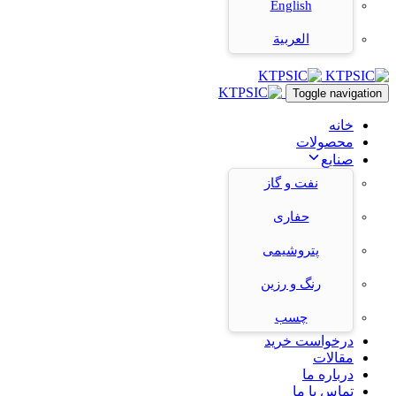
English
العربية
Toggle navigation
خانه
محصولات
صنایع
نفت و گاز
حفاری
پتروشیمی
رنگ و رزین
چسب
درخواست خرید
مقالات
درباره ما
تماس با ما