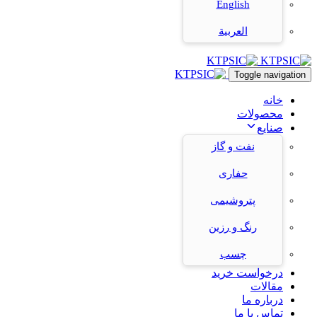
English
العربية
Toggle navigation
خانه
محصولات
صنایع
نفت و گاز
حفاری
پتروشیمی
رنگ و رزین
چسب
درخواست خرید
مقالات
درباره ما
تماس با ما