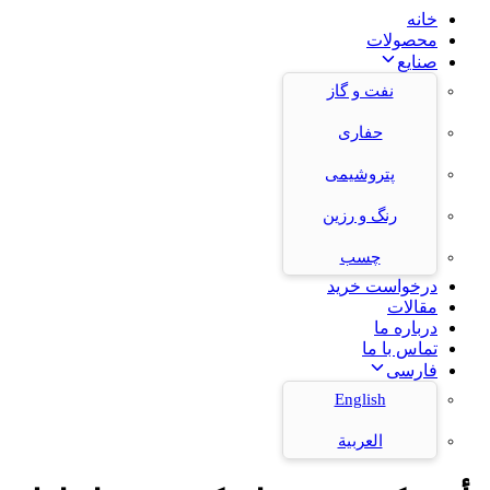
خانه
محصولات
صنایع
نفت و گاز
حفاری
پتروشیمی
رنگ و رزین
چسب
درخواست خرید
مقالات
درباره ما
تماس با ما
فارسی
English
العربية