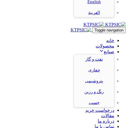
English
العربية
Toggle navigation
خانه
محصولات
صنایع
نفت و گاز
حفاری
پتروشیمی
رنگ و رزین
چسب
درخواست خرید
مقالات
درباره ما
تماس با ما