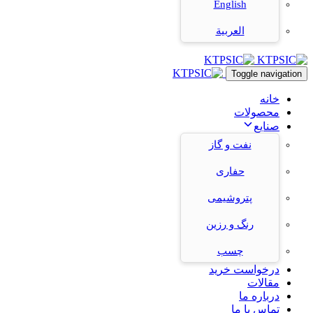
English
العربية
Toggle navigation
خانه
محصولات
صنایع
نفت و گاز
حفاری
پتروشیمی
رنگ و رزین
چسب
درخواست خرید
مقالات
درباره ما
تماس با ما