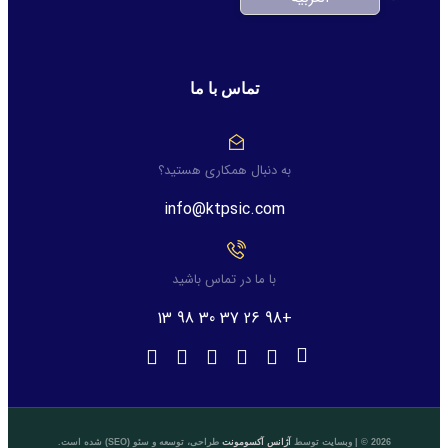
تماس با ما
به دنبال همکاری هستید؟
info@ktpsic.com
با ما در تماس باشید
+98 26 37 30 98 13
2026 © | وبسایت توسط
آژانس آکسومونت
طراحی، توسعه و سئو (SEO) شده است.