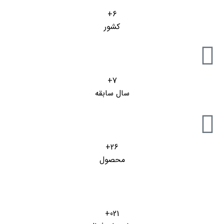
6+
کشور
7+
سال سابقه
26+
محصول
021+