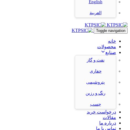
English
العربية
Toggle navigation
خانه
محصولات
صنایع
نفت و گاز
حفاری
پتروشیمی
رنگ و رزین
چسب
درخواست خرید
مقالات
درباره ما
تماس با ما