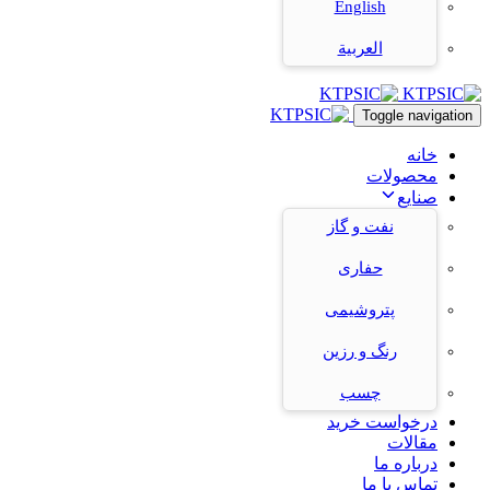
English
العربية
Toggle navigation
خانه
محصولات
صنایع
نفت و گاز
حفاری
پتروشیمی
رنگ و رزین
چسب
درخواست خرید
مقالات
درباره ما
تماس با ما