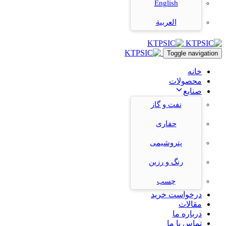
English
العربية
Toggle navigation
خانه
محصولات
صنایع
نفت و گاز
حفاری
پتروشیمی
رنگ و رزین
چسب
درخواست خرید
مقالات
درباره ما
تماس با ما