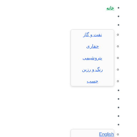
رد
خانه
رفتن
کردن
محصولات
به
پیوندها
صنایع
پیمایش
نفت و گاز
اولیه
رفتن
حفاری
به
پتروشیمی
محتوا
رنگ و رزین
چسب
درخواست خرید
مقالات
درباره ما
تماس با ما
فارسی
English