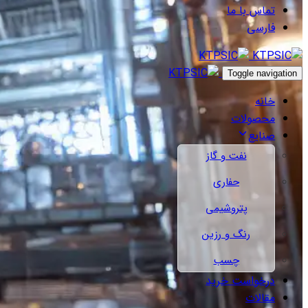
تماس با ما
فارسی
Toggle navigation
خانه
محصولات
صنایع
نفت و گاز
حفاری
پتروشیمی
رنگ و رزین
چسب
درخواست خرید
مقالات