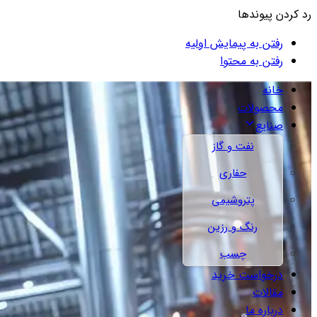
رد کردن پیوندها
رفتن به پیمایش اولیه
رفتن به محتوا
خانه
محصولات
صنایع
نفت و گاز
حفاری
پتروشیمی
رنگ و رزین
چسب
درخواست خرید
مقالات
درباره ما