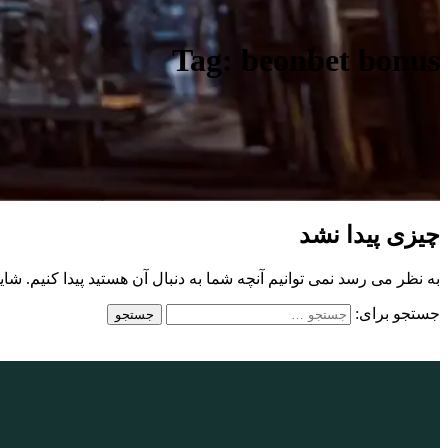
Tag: beonbet bonus
چیزی پیدا نشد
به نظر می رسد نمی توانیم آنچه شما به دنبال آن هستید پیدا کنیم. شای
جستجو برای: