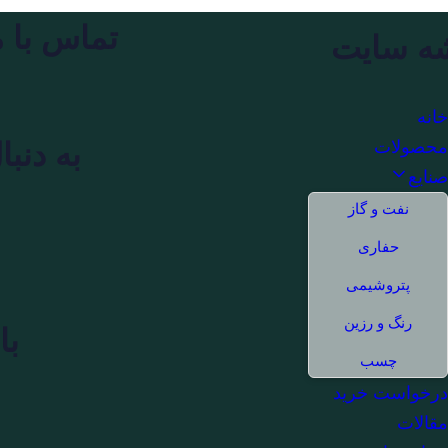
تماس با م
ه سایت
انه
حصولات
به دنب
نایع
نفت و گاز
حفاری
پتروشیمی
رنگ و رزین
با
چسب
رخواست خرید
قالات