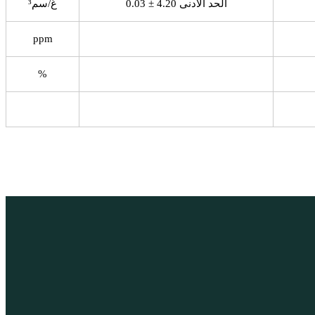
الحد الأدنى 4.20 ± 0.03
غ/سم³
ppm
%