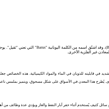
الباريت 4.1 – 4.2 هو معدن طبيعي يتكوّن من كبريتات ا
ئي، وانخفاض شديد في قابليته للذوبان في الماء والمواد الكيميائية. هذه ال
لأخرى. يُطرح هذا المعدن في الأسواق على شكل مسحوق، ويتميز بملمس ناعم ن
ائل كثيف يُستخدم أثناء حفر آبار النفط والغاز ويؤدي عدة وظائف من أهم