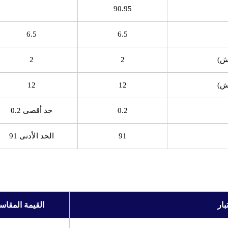
90.95
6.5
6.5
2
2
12
12
0.2
حد أقصى 0.2
91
الحد الأدنى 91
بار
القيمة المقاس