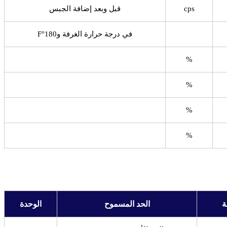
cps
قبل وبعد إضافة الجبس
في درجة حرارة الغرفة و180°F
%
%
%
%
ة
الحد المسموح
الوحدة