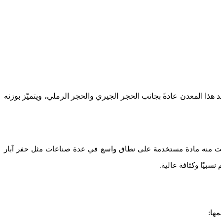
لباريوم (BaSO₄)، وقد اشتُق اسمه من الكلمة اليونانية "Barus" التي تعني "ثقيل". يوجد هذا المعدن عادةً بجانب الحجر الجيري والحجر الرملي، ويتميّز بوزنه
خصائص جعلت منه مادة مستخدمة على نطاق واسع في عدة صناعات مثل حفر آبار
سبيًا وكثافة عالية.
ها: