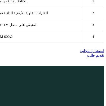
1
الكثافة الذائبة (Soluble Gravity)
2
الفلزات القلوية الأرضية الذائبة
3
المتبقي على منخل ASTM رقم 20 (200 مش)
M 600٫2
4
استشارة مجانية
تقديم طلب