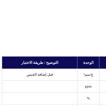
الوحدة
التوضيح / طريقة الاختبار
غ/سم³
قبل إضافة الجبس
ppm
%