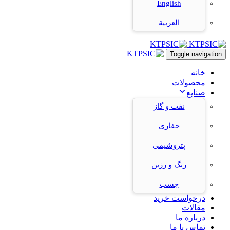
English
العربية
Toggle navigation
خانه
محصولات
صنایع
نفت و گاز
حفاری
پتروشیمی
رنگ و رزین
چسب
درخواست خرید
مقالات
درباره ما
تماس با ما