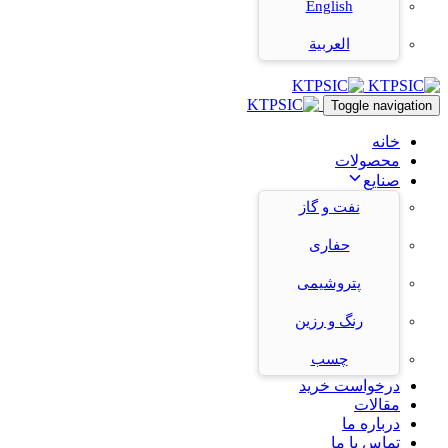
English
العربية
Toggle navigation
خانه
محصولات
صنایع
نفت و گاز
حفاری
پتروشیمی
رنگ و رزین
چسب
درخواست خرید
مقالات
درباره ما
تماس با ما