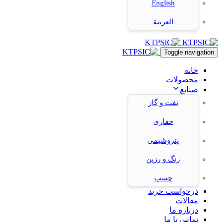
English
العربية
Toggle navigation
خانه
محصولات
صنایع
نفت و گاز
حفاری
پتروشیمی
رنگ و رزین
چسب
درخواست خرید
مقالات
درباره ما
تماس با ما