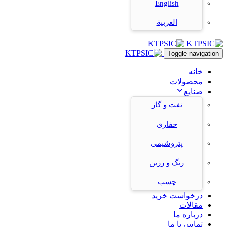
English
العربية
Toggle navigation
خانه
محصولات
صنایع
نفت و گاز
حفاری
پتروشیمی
رنگ و رزین
چسب
درخواست خرید
مقالات
درباره ما
تماس با ما