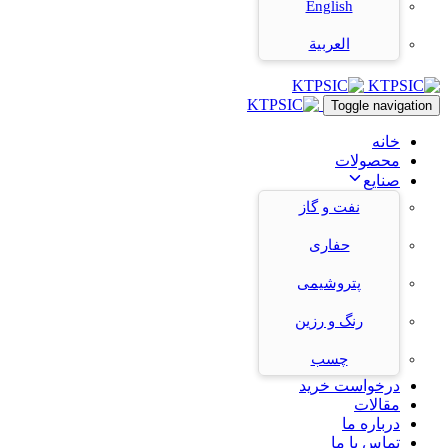
English
العربية
Toggle navigation
خانه
محصولات
صنایع
نفت و گاز
حفاری
پتروشیمی
رنگ و رزین
چسب
درخواست خرید
مقالات
درباره ما
تماس با ما