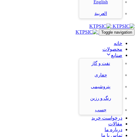
English
العربية
Toggle navigation
خانه
محصولات
صنایع
نفت و گاز
حفاری
پتروشیمی
رنگ و رزین
چسب
درخواست خرید
مقالات
درباره ما
تماس با ما