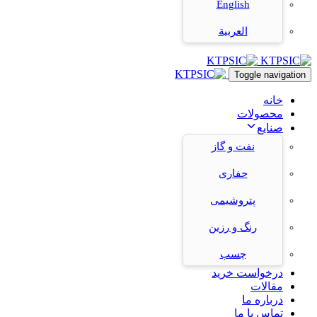
English
العربية
Toggle navigation
خانه
محصولات
صنایع
نفت و گاز
حفاری
پتروشیمی
رنگ و رزین
چسب
درخواست خرید
مقالات
درباره ما
تماس با ما