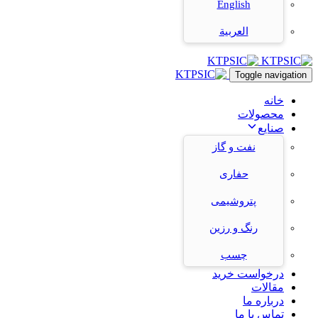
English
العربية
Toggle navigation
خانه
محصولات
صنایع
نفت و گاز
حفاری
پتروشیمی
رنگ و رزین
چسب
درخواست خرید
مقالات
درباره ما
تماس با ما