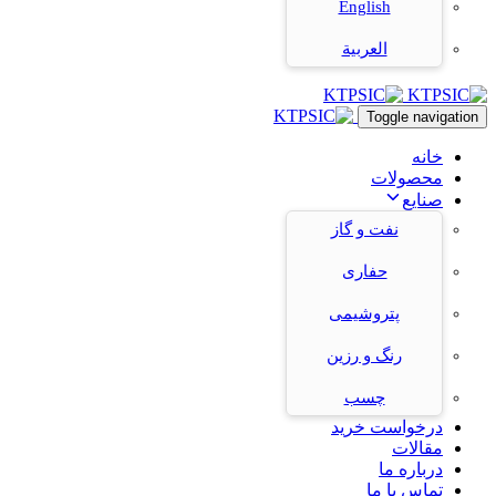
English
العربية
Toggle navigation
خانه
محصولات
صنایع
نفت و گاز
حفاری
پتروشیمی
رنگ و رزین
چسب
درخواست خرید
مقالات
درباره ما
تماس با ما