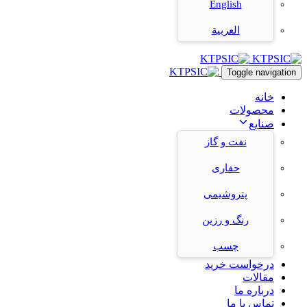
English
العربية
Toggle navigation
خانه
محصولات
صنایع
نفت و گاز
حفاری
پتروشیمی
رنگ و رزین
چسب
درخواست خرید
مقالات
درباره ما
تماس با ما