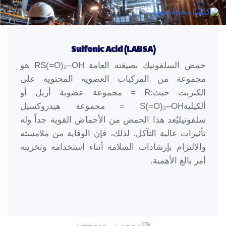
ggle
tion
Sulfonic Acid (LABSA)
حمض السلفونيك بصيغته العامة RS(=O)₂–OH هو
مجموعة من المركبات العضوية المحتوية على
الكبريت حيث:R = مجموعة عضوية أريل أو
ألكيليةS(=O)₂–OH = مجموعة هيدروكسيل
سلفونيليُعد هذا الحمض من الأحماض القوية جداً وله
تأثيرات عالية التآكل. لذلك، فإن الوقاية من ملامسته
والالتزام بإرشادات السلامة أثناء استخدامه وتخزينه
أمر بالغ الأهمية.