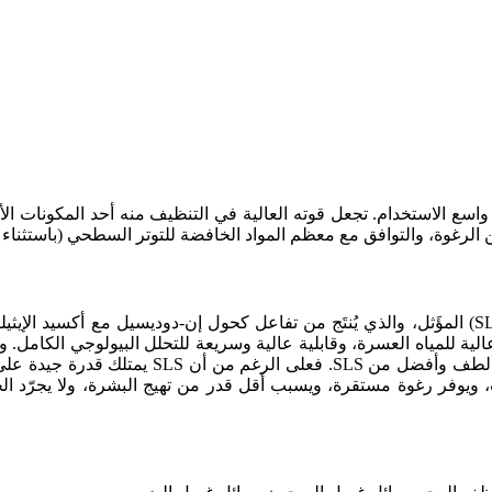
يُعدّ صوديوم لوريل إيثر سلفات مشتقًا من صوديوم لوريل سلفات (SLS) المؤَثل، والذي يُنتَج من تفاعل
جيدة في الماء، ومقاومة عالية للمياه العسرة، وقابلية عالية وسريعة للتحلل البيولو
صناعة مستحضرات التجميل والعناية الشخصية، يُع