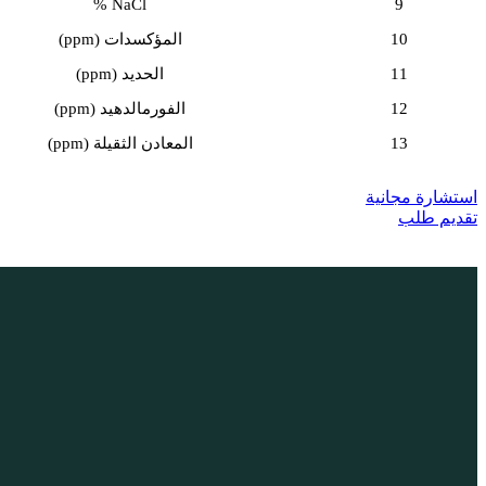
NaCl %
9
10
المؤكسدات (ppm)
11
الحديد (ppm)
12
الفورمالدهيد (ppm)
13
المعادن الثقيلة (ppm)
استشارة مجانية
تقديم طلب