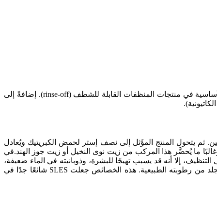
سوديوم لوريل إيثر سلفات (SLES) هو خافض للتوتر السطحي أنيوني واسع الاستخدام. تجعل قوته العالية في التنظيف منه أحد المكونات الأساسية في منتجات المنظفات القابلة للشطف (rinse-off). إضافةً إلى
 كحول إن-دوديسيل مع أكسيد الإيثيلين. ثم يتحول المنتج المؤَثل إلى نصف إستر لحمض الكبريتيك ويُعادل
جي الكامل. وغالبًا ما يُحضَّر هذا المركب من زيت نوى النخيل أو زيت جوز الهند.في
رف SLES كبديل ألطف وأفضل من SLS. فعلى الرغم من أن SLS يمتلك قدرة جيدة على التنظيف، إلا أنه قد يسبب تهيجًا للبشرة، وذوبانيته في الماء ضعيفة،
وله قدرة منخفضة على زيادة اللزوجة. أما SLES فيعالج هذه العيوب، ويوفر رغوة مستقرة، ويسبب أقل قدر من تهيج البشرة، ولا يجرّد الجلد من رطوبته الطبيعية. هذه الخصائص جعلت SLES شائعًا جدًا في