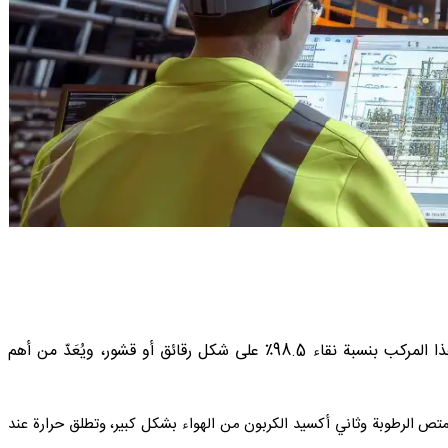
الصودا الكاوية القشور (Caustic Soda Flakes) ذات الصيغة الكيميائية NaOH، مادة صلبة بيضاء عديمة الرائحة وشديدة القلوية. يُنتَج هذا المركب بنسبة نقاء 98.5٪ على شكل رقائق أو قشور، ويُعَدّ من أهم
 (NaOH) مركب كيميائي قوي جداً وآكل، يُعرض على شكل رقائق بيضاء بنسبة نقاء تقارب 98.5٪. هذه المادة تمتص الرطوبة وثاني أكسيد الكربون من الهواء بشكل كبير، وتطلق حرارة عند