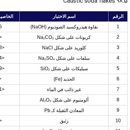
Caustic soda flakes 98.5
الرقم
اسم الاختبار
الخاصية
5
1
نقاوة هيدروكسيد الصوديوم (NaOH)
0.4
2
كربونات على شكل Na₂CO₃
<0.008
3
كلوريد على شكل NaCl
<0.004
4
سلفات على شكل Na₂SO₄
<0.009
5
سيليكات على شكل SiO₂
10
6
الحديد (Fe)
<0.001
7
غير ذائب في الماء
8
ألومنيوم على شكل Al₂O₃
9
المعادن الثقيلة كـ Pb
0.1
10
زئبق