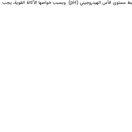
ملامستها للماء. للصودا الكاوية تطبيقات صناعية واسعة، منها إنتاج الصابون والمنظفات، صناعة الورق واللب، معالجة المياه، تصنيع المواد الكيميائية وضبط مستوى الأس الهيدروجيني (pH). وبسبب خواصها الأكالة القوية، يجب