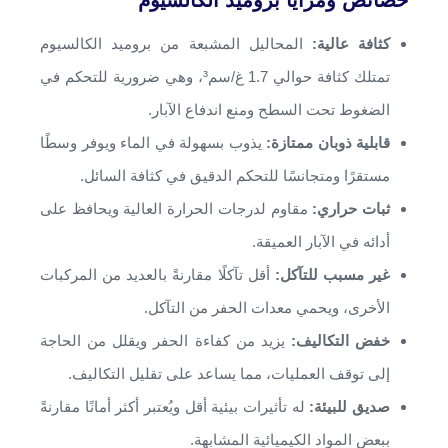
خصائص ومزايا بروميد الكالسيوم
كثافة عالية:
المحاليل المشبعة من بروميد الكالسيوم
تمتلك كثافة حوالي 1.7 غ/سم³، وهي ضرورية للتحكم في
الضغوط تحت السطح ومنع اندفاع الآبار.
قابلية ذوبان ممتازة:
يذوب بسهولة في الماء ويوفر وسطًا
مستقرًا ومتجانسًا للتحكم الدقيق في كثافة السائل.
ثبات حراري:
مقاوم لدرجات الحرارة العالية ويحافظ على
أدائه في الآبار العميقة.
غير مسبب للتآكل:
أقل تآكلًا مقارنةً بالعديد من المركبات
الأخرى، ويحمي معدات الحفر من التآكل.
خفض التكاليف:
يزيد من كفاءة الحفر ويقلل من الحاجة
إلى توقف العمليات، مما يساعد على تقليل التكاليف.
صديق للبيئة:
له تأثيرات بيئية أقل ويُعتبر أكثر أمانًا مقارنةً
ببعض المواد الكيميائية المشابهة.