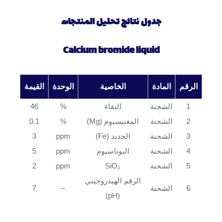
جدول نتائج تحليل المنتجات
Calcium bromide liquid
الرقم
المادة
الخاصية
الوحدة
القيمة
1
الشحنة
النقاء
%
46
2
الشحنة
المغنيسيوم (Mg)
%
0.1
3
الشحنة
الحديد (Fe)
ppm
3
4
الشحنة
البوتاسيوم
ppm
5
5
الشحنة
SiO₂
ppm
2
الرقم الهيدروجيني
6
الشحنة
–
7
(pH)