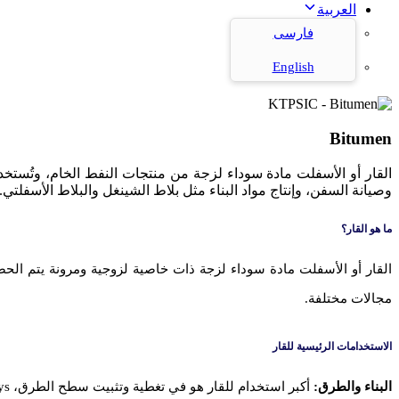
العربية
فارسی
English
Bitumen
القار أو الأسفلت مادة سوداء لزجة من منتجات النفط الخام، وتُستخد
وصيانة السفن، وإنتاج مواد البناء مثل بلاط الشينغل والبلاط الأسفلتي.
ما هو القار؟
القار أو الأسفلت مادة سوداء لزجة ذات خاصية لزوجية ومرونة يتم الح
مجالات مختلفة.
الاستخدامات الرئيسية للقار
البناء والطرق:
أكبر استخدام للقار هو في تغطية وتثبيت سطح الطرق، highways والمواقف. كمواد لاصقة في الأسفلت، يمنح القار المرونة والمقاومة للسطح ضد الظروف الجوية المختلفة.