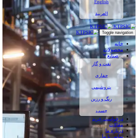
English
العربية
Toggle navigation
خانه
محصولات
صنایع
نفت و گاز
حفاری
پتروشیمی
رنگ و رزین
چسب
درخواست خرید
مقالات
درباره ما
تماس با ما