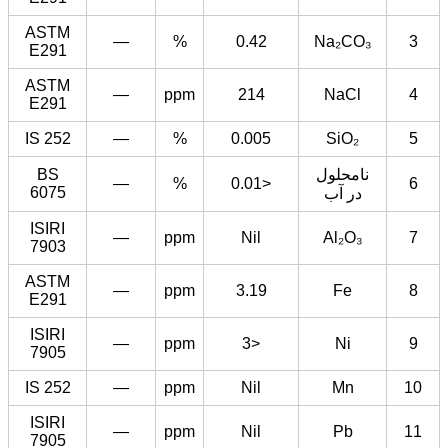
ASTM
—
%
0.42
Na₂CO₃
3
E291
ASTM
—
ppm
214
NaCl
4
E291
IS 252
—
%
0.005
SiO₂
5
نامحلول
BS
—
%
<0.01
6
6075
در آب
ISIRI
—
ppm
Nil
Al₂O₃
7
7903
ASTM
—
ppm
3.19
Fe
8
E291
ISIRI
—
ppm
<3
Ni
9
7905
IS 252
—
ppm
Nil
Mn
10
ISIRI
—
ppm
Nil
Pb
11
7905