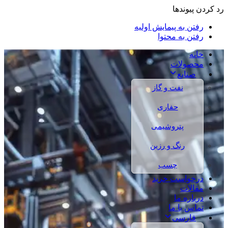
رد کردن پیوندها
رفتن به پیمایش اولیه
رفتن به محتوا
خانه
محصولات
صنایع
نفت و گاز
حفاری
پتروشیمی
رنگ و رزین
چسب
درخواست خرید
مقالات
درباره ما
تماس با ما
فارسی