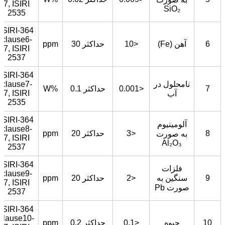
7, ISIRI
SiO₂
2535
ISIRI-364
clause6-
6
آهن (Fe)
<10
حداکثر 30
ppm
7, ISIRI
2537
ISIRI-364
نامحلول در
clause7-
7
<0.001
حداکثر 0.1
%W
7, ISIRI
آب
2535
ISIRI-364
آلومینیوم
clause8-
8
<3
حداکثر 20
ppm
به صورت
7, ISIRI
Al₂O₃
2537
ISIRI-364
فلزات
clause9-
9
سنگین به
<2
حداکثر 20
ppm
7, ISIRI
صورت Pb
2537
ISIRI-364
clause10-
10
جیوه
<0.1
حداکثر 0.2
ppm