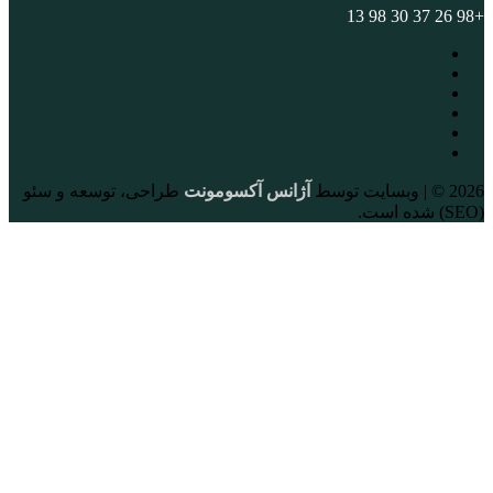
+98 26 37 30 98 13
2026 © | وبسایت توسط
آژانس آکسومونت
طراحی، توسعه و سئو
(SEO) شده است.