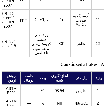
7, ISIRI
2537
ISIRI-364
آرسنیک به
clause11-
11
<1
حداکثر 2
ppm
صورت
7, ISIRI
As₂O₃
2537
ورقه‌های
سفید،
ISIRI-364
–
OK
12
ظاهر
کریستال‌های
clause1-5
مات، بدون
ناخالصی
Caustic soda flakes - A
اندازه‌گیری
دامنه
روش
ردیف
پارامتر
واحد
شده
نرمال
آزمون
ASTM
1
خلوص
98.54
%
—
E291
ASTM
—
%
Nil
Na₂SO₄
2
E291