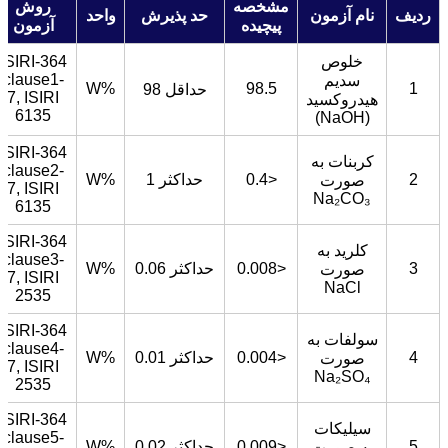
مشخصه
روش
ردیف
نام آزمون
حد پذیرش
واحد
پیچیده
آزمون
خلوص
ISIRI-364
clause1-
سدیم
%W
98.5
1
حداقل 98
7, ISIRI
هیدروکسید
6135
(NaOH)
ISIRI-364
کربنات به
clause2-
2
<0.4
حداکثر 1
%W
صورت
7, ISIRI
Na₂CO₃
6135
ISIRI-364
کلرید به
clause3-
3
<0.008
حداکثر 0.06
%W
صورت
7, ISIRI
NaCl
2535
ISIRI-364
سولفات به
clause4-
4
<0.004
حداکثر 0.01
%W
صورت
7, ISIRI
Na₂SO₄
2535
ISIRI-364
سیلیکات
clause5-
5
<0.009
حداکثر 0.02
%W
به صورت