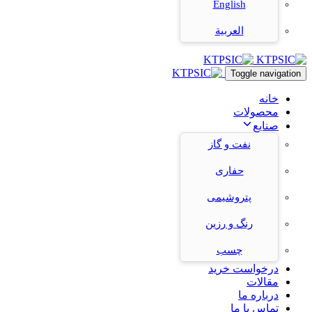
English
العربية
Toggle navigation
خانه
محصولات
صنایع
نفت و گاز
حفاری
پتروشیمی
رنگ و رزین
چسب
درخواست خرید
مقالات
درباره ما
تماس با ما